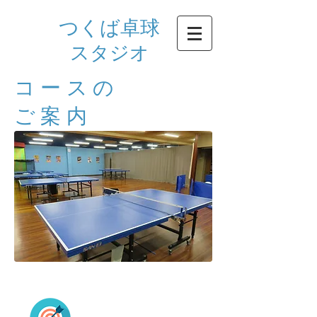
つくば卓球
​スタジオ​​
コースの
ご案内
コース案内